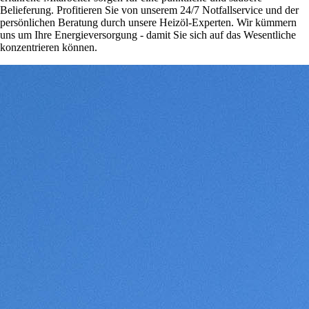
Belieferung. Profitieren Sie von unserem 24/7 Notfallservice und der
persönlichen Beratung durch unsere Heizöl-Experten. Wir kümmern
uns um Ihre Energieversorgung - damit Sie sich auf das Wesentliche
konzentrieren können.