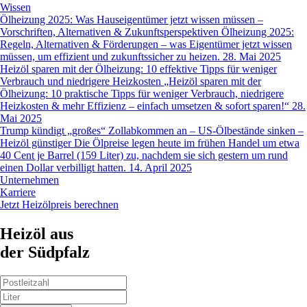
Wissen
Ölheizung 2025: Was Hauseigentümer jetzt wissen müssen –
Vorschriften, Alternativen & Zukunftsperspektiven
Ölheizung 2025:
Regeln, Alternativen & Förderungen – was Eigentümer jetzt wissen
müssen, um effizient und zukunftssicher zu heizen.
28. Mai 2025
Heizöl sparen mit der Ölheizung: 10 effektive Tipps für weniger
Verbrauch und niedrigere Heizkosten
„Heizöl sparen mit der
Ölheizung: 10 praktische Tipps für weniger Verbrauch, niedrigere
Heizkosten & mehr Effizienz – einfach umsetzen & sofort sparen!“
28.
Mai 2025
Trump kündigt „großes“ Zollabkommen an – US-Ölbestände sinken –
Heizöl günstiger
Die Ölpreise legen heute im frühen Handel um etwa
40 Cent je Barrel (159 Liter) zu, nachdem sie sich gestern um rund
einen Dollar verbilligt hatten.
14. April 2025
Unternehmen
Karriere
Jetzt Heizölpreis berechnen
Heizöl
aus
der Südpfalz