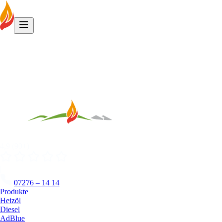
Produkte
4,9 (90+)
|
07276 – 14 14
Produkte
Heizöl
Diesel
AdBlue